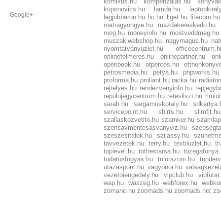
komikus.hu
kompenzalas.hu
konyvak
kuponovics.hu
lamda.hu
laptopkiral
Google+
legjobbaron.hu
lic.hu
liget.hu
litecom.hu
matragyongye.hu
mazdakereskedo.hu
mog.hu
moneyinfo.hu
mostveddmeg.hu
muszakiwebshop.hu
nagymagus.hu
nat
nyomtatvanyuzlet.hu
officecentrum.h
onlinefelmeres.hu
onlinepartner.hu
onl
openbook.hu
otperces.hu
otthonkonyv
petrosmedia.hu
petya.hu
phpworks.hu
proforma.hu
proliant.hu
racka.hu
radiato
rejtelyes.hu
rendezvenyinfo.hu
repjegyb
repulojegycentrum.hu
retesliszt.hu
rimin
sarah.hu
sargamuskotaly.hu
sdkartya.
servicepoint.hu
shirts.hu
slimfit.hu
szallaskozvetito.hu
szamker.hu
szamlap
szensavmentesasvanyviz.hu
szepsegt
szeszesitalok.hu
szilassy.hu
szunetme
tavvezetek.hu
terry.hu
textiluzlet.hu
t
toplevel.hu
tothestarsa.hu
tozegafonya
tudatosfogyas.hu
tulorazom.hu
tunderv
utazaspont.hu
vagyonor.hu
valsagkezel
vezetoiengedely.hu
vipclub.hu
vipfutar
wap.hu
wazzeg.hu
webforex.hu
webko
zomanc.hu
zoomads.hu
zoomads.net
zs