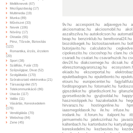
Melléknevek (67)
Mezőgazdaság (17)
Multimedia (19)
Munka (89)
Művészet (33)
9v.hu
accespoint.hu
adjavegye.hu
a
Nevek (106)
akciosmatrac.hu
akciosmobil.hu
akol
Növény (17)
aszaltszilva.hu
autokolcson.hu
automati
Oktatás (55)
beap.hu
benzinklub.hu
bereltvonal24.hu
Pénz, Tőzsde, Biztosítás
biozoldsegek.hu
biztositasnekem.hu
bol
(122)
butorjavito.hu
calculator.hu
cegkedve
Romantika, érzés, érzelem
cipokeszito.hu
ciscoshop.hu
clare.hu
cl
(20)
csaradi.hu
csatari.hu
csavarhuzok.hu
cs
Sport (38)
dev24.hu
diakcsemege.hu
dicsak.hu
d
Szállítás, Futár (33)
ebresztomagyarorszag.hu
ecosystem.
Szépségipar, Divat (52)
ekiado.hu
ekszerportal.hu
elektrobaz
Szolgáltatás (170)
epuletbadogos.hu
epuletbonto.hu
epulet
Szórakoztató elektronika (21)
etours.hu
europecenter.hu
fagylaltfut
Társasági élet (57)
forditoprogram.hu
fotomarkt.hu
furdoszo
Telekommunikáció (86)
gipszdekor.hu
gitardiszkont.hu
gitaruzl
Utazás (117)
gyorsetkezde.hu
gyujtooldal.hu
happy
Vallás (11)
hasznostippek.hu
hazakeladok.hu
heg
Vásárlás, Kereskedelem
hirvarazs.hu
hostingonline.hu
hpm
(176)
iaasmegoldasok.hu
ile.hu
infuse.hu
Vendéglátás (70)
irodank.hu
it.forum.hu
italpont.hu
it
Webshop (84)
jarmuemelo.hu
jatekszinhaz.hu
javasl
Zene (45)
kaltenbach.hu
kartonbutor.hu
kartyafugg
kereskedelmi.hu
kezbesites.hu
kezdo