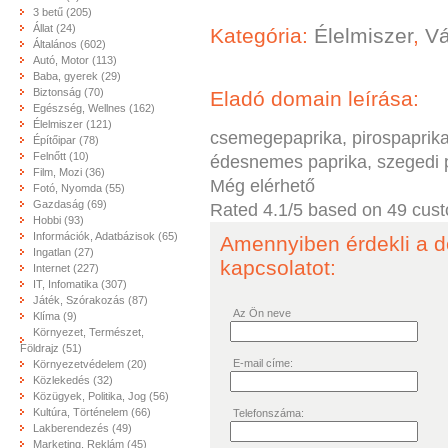
3 betű (205)
Állat (24)
Kategória:
Élelmiszer
,
Vá
Általános (602)
Autó, Motor (113)
Baba, gyerek (29)
Biztonság (70)
Eladó domain leírása:
Egészség, Wellnes (162)
Élelmiszer (121)
csemegepaprika, pirospaprika,
Építőipar (78)
Felnőtt (10)
édesnemes paprika, szegedi p
Film, Mozi (36)
Még elérhető
Fotó, Nyomda (55)
Gazdaság (69)
Rated
4.1
/5 based on
49
cust
Hobbi (93)
Információk, Adatbázisok (65)
Amennyiben érdekli a d
Ingatlan (27)
kapcsolatot:
Internet (227)
IT, Infomatika (307)
Játék, Szórakozás (87)
Az Ön neve
Klíma (9)
Környezet, Természet,
Földrajz (51)
E-mail címe:
Környezetvédelem (20)
Közlekedés (32)
Közügyek, Politika, Jog (56)
Kultúra, Történelem (66)
Telefonszáma:
Lakberendezés (49)
Marketing, Reklám (45)