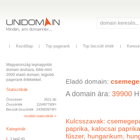
Kezdőlap
Top pagerank
Top becsült érték
Keresé
Magyarország legnagyobb
domain áruháza, több mint
2000 eladó domain, legjobb
pagerank értékekkel.
Eladó domain:
csemege
Statisztikák
A domain ára:
39900
H
Összesen
2621 db
Összérték
115497790Ft
Becsült összérték
243583974Ft
további statisztikák »
Kulcsszavak: csemegepap
paprika, kalocsai paprik
Kategóriák
fűszer, hungarikum, hun
2 betű (6)